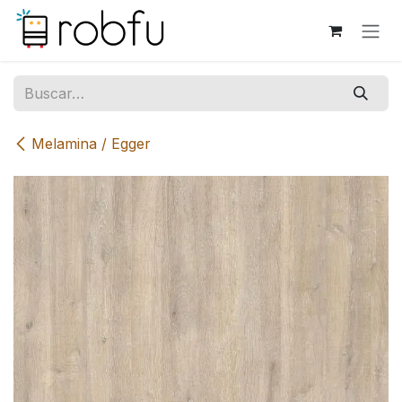
Ir al contenido
Melamina / Egger